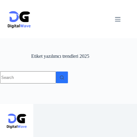
Skip
to
content
Etiket
yazılımcı trendleri 2025
No
results