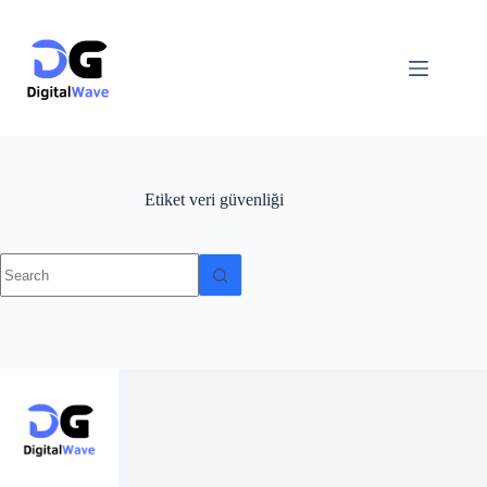
Skip
to
content
Etiket
veri güvenliği
No
results