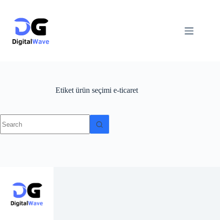
Skip
to
content
Etiket
ürün seçimi e-ticaret
No
results