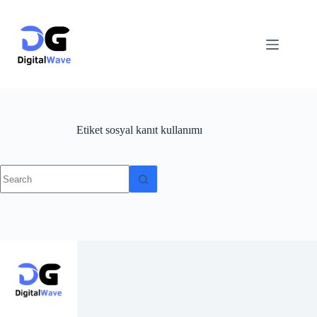
Skip
to
content
Etiket
sosyal kanıt kullanımı
No
results