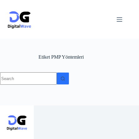
Skip
to
content
Etiket
PMP Yöntemleri
No
results