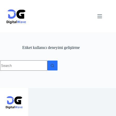
Skip
to
content
Etiket
kullanıcı deneyimi geliştirme
No
results