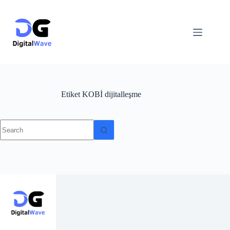
Skip
to
content
Etiket
KOBİ dijitalleşme
No
results