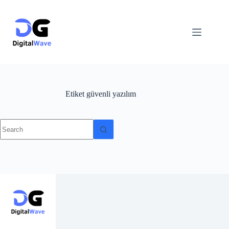
Skip
to
content
Etiket
güvenli yazılım
No
results