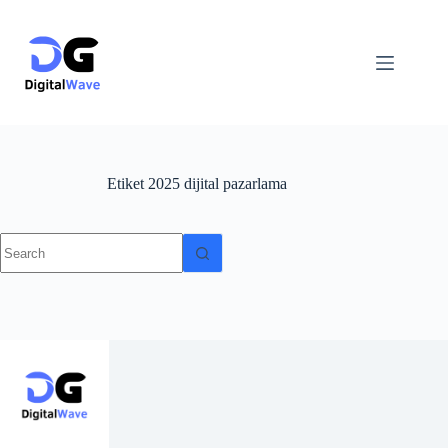
Skip
to
content
Etiket
2025 dijital pazarlama
No
results